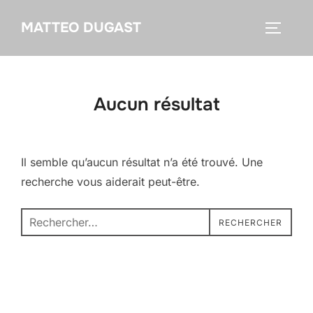
Aller
MATTEO DUGAST
au
PERMUT
contenu
Aucun résultat
Il semble qu’aucun résultat n’a été trouvé. Une
recherche vous aiderait peut-être.
Recherche
RECHERCHER
pour :
Copyright © 2026
Inspiro Theme
par
WPZOOM